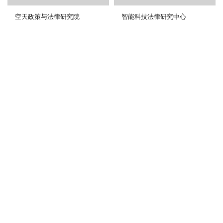
空天政策与法律研究院
智能科技法律研究中心
地址：北京市房山区良乡东路9号
邮编：100024
服务邮箱：(网页内容)Webmaster@
(网络服务)service@bit.edu.cn
北京理工大学法学院 版权所有
京ICP备10019879号京公网安备110402430044号
友情链接
北京理工大学图书馆
北京理工大学
资源库