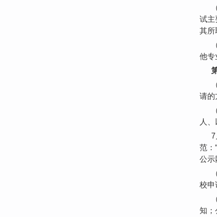
试主
其所
他专
请的
人、
范：
公示网
校申
知；