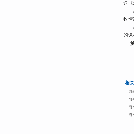
送《
收情
的课
相
附
附
附
附