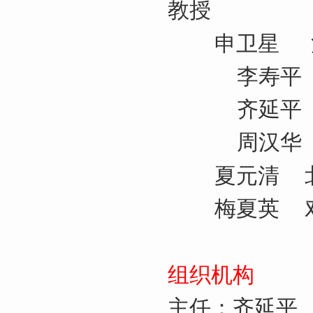
教授
申卫星
李寿
齐延平 北
周汉华 中
夏元清
梅夏英 对
组织机构
主任：齐延平