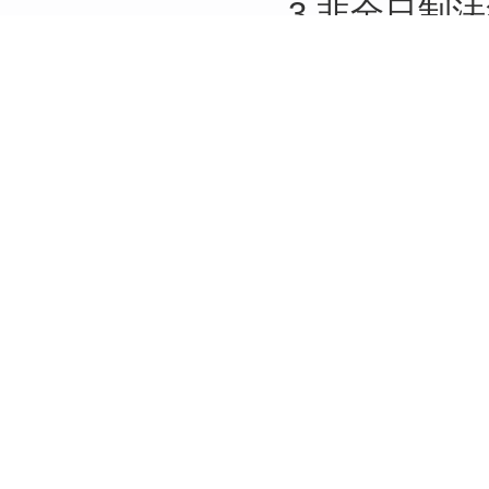
3.非全日制
业”，调剂复
致。其他调剂
4.未被我校
校外申请调剂
5.其他规则：
（1）已被录
（2）学院根
资格审查，资
（3）申请调
第一志愿报考
后排序，依次
六、录取