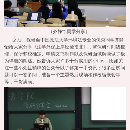
（齐静怡同学分享）
之后，保研至中国政法大学环境法专业的优秀同学齐静
怡给大家分享《法学外保上岸经验指北》，就保研时间线梳
理、保研梦校确定、申请文书制作以及保研面试解读做了极
为详细的阐述。她告诉大家许多十分实用的小tips，比如关
注一些小众且精辟的公众号以了解第一手资讯；很多面试问
题可以一答多问，准备一个主题然后现场稍作改编嵌套等
等，干货满满。