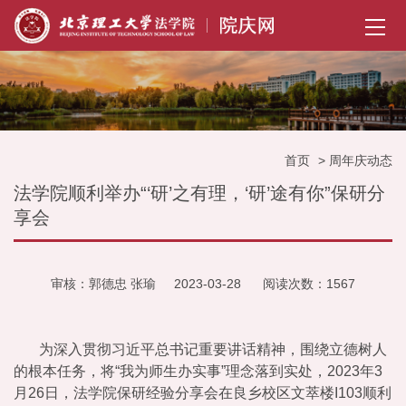
首
页
周
年
庆
首页
> 周年庆动态
动
法学院顺利举办“‘研’之有理，‘研’途有你”保研分
享会
态
历
审核：郭德忠 张瑜
2023-03-28
阅读次数：
1567
史
回
为深入贯彻习近平总书记重要讲话精神，围绕立德树人
眸
的根本任务，将“我为师生办实事”理念落到实处，2023年3
校
月26日，法学院保研经验分享会在良乡校区文萃楼I103顺利