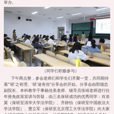
举办。
友
风
采
祝
福
寄
语
（同学们积极参与）
下午两点整，参会老师们和学生们齐聚一堂，共同期待
着“‘研’之有理、‘研’途有你”分享会的开始。分享会由郭德忠
副院长、本科教学干事杨佳美老师、辅导员张靖老师进行往
年推免政策宣讲与答疑，由三名保研成功的优秀同学：肖添
翼（保研至清华大学法学院）、齐静怡（保研至中国政法大
学法学院）、曹立军（保研至北京理工大学法学院）向大家