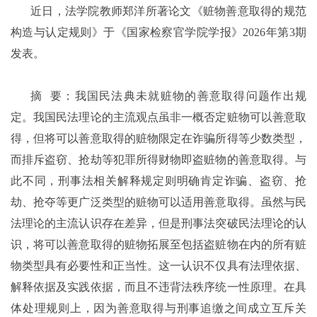
近日，法学院教师郑洋所著论文《赃物善意取得的规范
构造与认定规则》于《国家检察官学院学报》2026年第3期
发表。
摘 要：我国民法典未就赃物的善意取得问题作出规
定。我国民法理论的主流观点虽非一概否定赃物可以善意取
得，但将可以善意取得的赃物限定在诈骗所得等少数类型，
而排斥盗窃、抢劫等犯罪所得财物即盗赃物的善意取得。与
此不同，刑事法相关解释规定则明确肯定诈骗、盗窃、抢
劫、抢夺等更广泛类型的赃物可以适用善意取得。虽然与民
法理论的主流认识存在差异，但是刑事法突破民法理论的认
识，将可以善意取得的赃物拓展至包括盗赃物在内的所有赃
物类型具有必要性和正当性。这一认识不仅具有法理依据、
解释依据及实践依据，而且不违背法秩序统一性原理。在具
体处理规则上，因为善意取得与刑事追缴之间成立互斥关