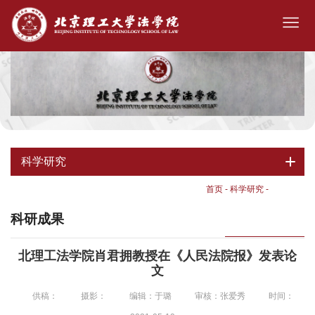
科学研究
首页
-
科学研究
-
科研成果
科研成果
北理工法学院肖君拥教授在《人民法院报》发表论
文
供稿：
摄影：
编辑：于璐
审核：张爱秀
时间：