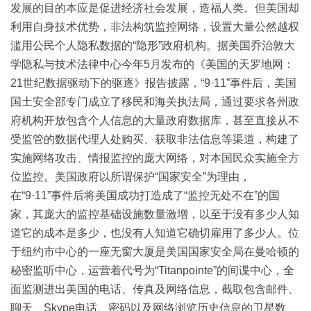
发展的目的本应是促进经济社会发展，造福人类。但美国却
利用自身技术优势，非法构筑监控网络，设置大量公然越权
滥用公民个人隐私数据的“隐形”政府机构。据美国乔治敦大
学隐私与技术法律中心今年5月发布的《美国的天罗地网：
21世纪数据驱动下的驱逐》报告披露，“9·11”事件后，美国
国土安全部专门成立了移民和海关执法局，通过要求各州政
府机构开放包含个人信息的大量政府数据库，甚至直接从不
受监管的数据代理人处购买、获取非法信息等渠道，构建了
实施网络攻击、情报监控的庞大网络，对本国民众实施全方
位监控。美国政府以所谓保护“国家安全”为理由，
在“9·11”事件后将美国成功打造成了“监控无处不在”的国
家，其庞大的监控基础设施数量激增，以至于没有多少人知
道它的成本是多少，也没有人知道它确切雇用了多少人。位
于纽约市中心的一座无窗大厦是美国国家安全局在曼哈顿的
秘密监听中心，运营着代号为“Titanpointe”的间谍中心，全
面监测进出美国的电话、传真及网络信息，截取包含邮件、
聊天、Skype电话、密码以及网络浏览历史信息的卫星数