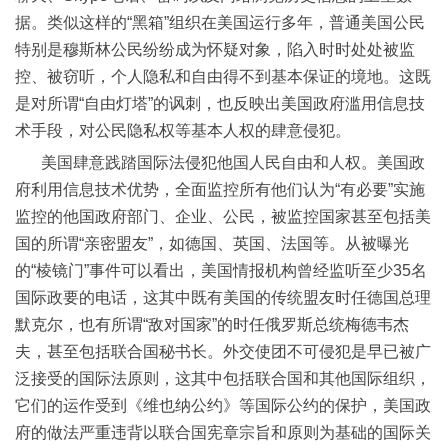
据。类似这样的“黑箱”组织在美国运行多年，普通美国公民
特别是穆斯林公民纷纷成为怀疑对象，陷入时时处处被监
控、被窃听，个人隐私和自由得不到基本保证的境地。这既
是对所谓“自由灯塔”的讽刺，也反映出美国政府滥用信息技
术手段，对公民隐私权等基本人权的肆意侵犯。
美国肆意践踏国际法侵犯他国人民自由和人权。美国政
府利用信息技术优势，全面监控所有他们认为“有必要”实施
监控的他国政府部门、企业、公民，被监控国家甚至包括美
国的所谓“亲密盟友”，如德国、英国、法国等。从被曝光
的“棱镜门”事件可以看出，美国情报机构曾经监听至少35名
国际政要的电话，这其中既有美国的传统盟友时任德国总理
默克尔，也有所谓“敌对国家”的时任俄罗斯总统梅德韦杰
夫，甚至包括联合国秘书长。外交使团不可侵犯是早已被广
泛接受的国际法原则，这其中包括联合国和其他国际组织，
它们的运作受到《维也纳公约》等国际公约的保护，美国政
府的做法严重违背以联合国宪章宗旨和原则为基础的国际关