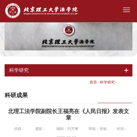
科学研究
首页
-
科学研究
-
科研成果
科研成果
北理工法学院副院长王福亮在《人民日报》发表文
章
供稿：
摄影：
编辑：刘芳琳
审核：张瑜
时间：