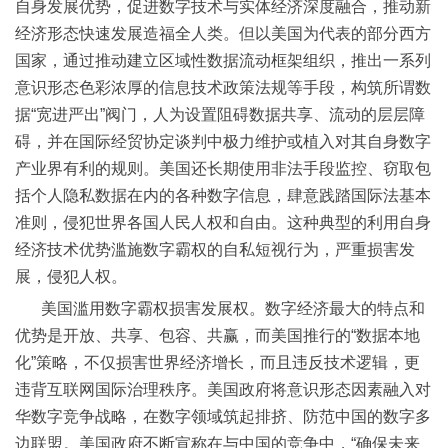
自身发展优势，促进数字技术与实体经济深度融合，推动新
经济形态快速发展造福全人类。但以美国为代表的部分西方
国家，通过推动建立区域性数据流动框架组织，推出一系列
意识形态色彩浓厚的信息技术政策法规等手段，构筑所谓数
据“宽进严出”阀门，人为设置阻碍数据共享、流动的层层障
碍，并在国际经贸协定谈判中极力维护或植入对其自身数字
产业界有利的规则。美国还长期使用非法手段监控、窃取包
括个人隐私数据在内的各种数字信息，肆意践踏国际法基本
准则，侵犯世界各国人民人权和自由。这种典型的利用自身
经济技术优势滥施数字霸权的自私短视行为，严重损害发
展，侵犯人权。
美国滥用数字霸权损害发展权。数字经济最大的特点和
优势是开放、共享、包容、共赢，而美国推行的“数据本地
化”策略，不仅损害世界经济增长，而且违反技术逻辑，更
违背互联网国际治理秩序。美国政府将意识形态因素融入对
华数字竞争战略，在数字领域筑起排挤、防范中国的数字多
边联盟。美国政府不断宣称在与中国的竞争中，“确保未来