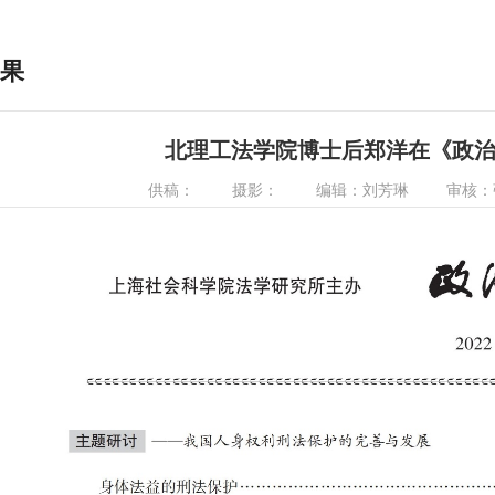
果
北理工法学院博士后郑洋在《政
供稿：
摄影：
编辑：刘芳琳
审核