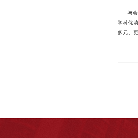
与
学科优
多元、