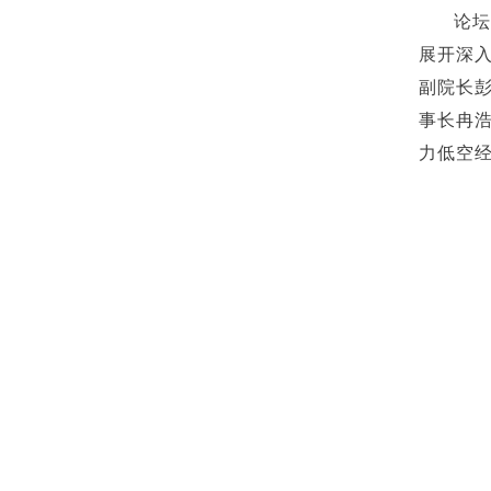
论坛
展开深
副院长
事长冉
力低空