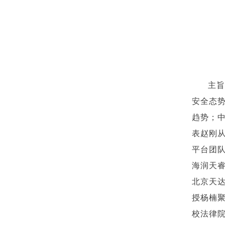
主
安全态
趋势；
表赵刚
平台团
海润天
北京天
授杨楠
校法律