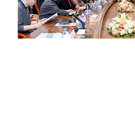
25年11月13日，由北京市法学会与北京理工大学联合主办，北理
学家沙龙——人工智能+法治人才培养研讨会”在北理工国际交
者代表共计40余人参会。
式上，北理工党委副书记包丽颖指出，人工智能与法治的深度融
人才培养模式创新，夯实法治人才培养的学科基础。北京市法学
具前瞻性的学术交流平台，将始终聚焦法治人才发展战略，搭建
注入持续动力。
研讨环节，与会专家围绕“科技法律人才培养与学科交叉融合”与