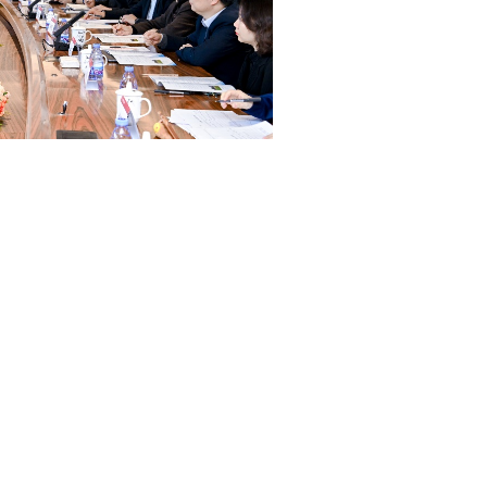
工法学院、北京市应用法学研究中心共同承办的“2025
流中心成功召开。来自北京市知名院校、司法实务部门
合是时代赋予高等教育的重要命题。北理工将持续推
会党组书记兼专职副会长郭旭升强调，首都法学家沙
起法律实务与理论研究的沟通桥梁，为首都法治建设
“人工智能对法学教育的挑战与回应”两大核心议题展开