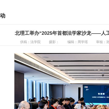
动
北理工举办“2025年首都法学家沙龙——人
供稿：法学院
摄影：
编辑：周学瑶
审核：