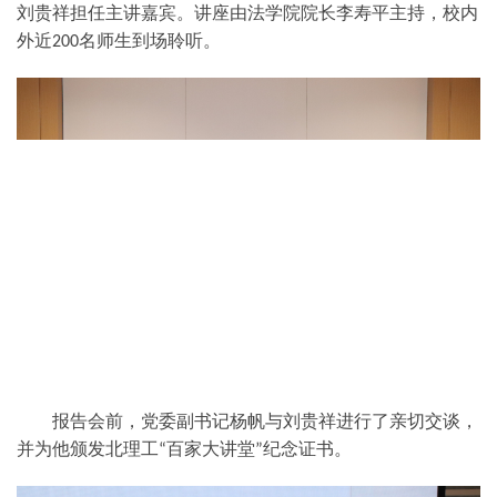
刘贵祥担任主讲嘉宾。
讲座由法学院院长李寿平主持，
校内
外近
名师生到场聆听。
200
报告会前，党委
副书记杨帆
与
刘贵祥
进行了亲切交谈，
并为他颁发北理工
百家大讲堂
纪念证书。
“
”