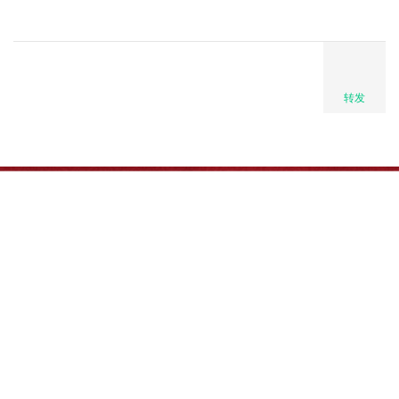
转发
地址：北京市房山区良乡东路9号
邮编：100024
服务邮箱：(网页内容)Webmaster@
(网络服务)service@bit.edu.cn
北京理工大学法学院 版权所有
京ICP备10019879号京公网安备110402430044号
友情链接
北京理工大学图书馆
北京理工大学