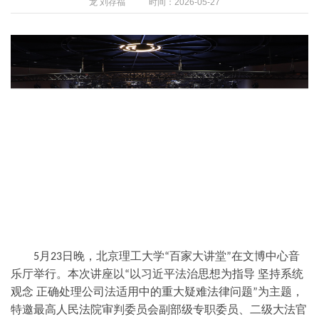
龙 刘存福
时间：2026-05-27
月
日晚，北京理工大学
百家大讲堂
在文博中心音
5
23
“
”
乐厅举行。本次讲座以
以习近平法治思想为指导 坚持系统
“
观念 正确处理公司法适用中的重大疑难法律问题
为主题，
”
特邀最高人民法院审判委员会副部级专职委员、二级大法官