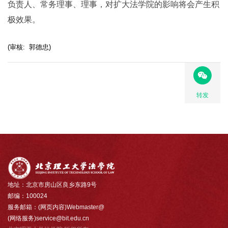
负责人、常务理事、理事，对扩大法学院的影响将会产生积
极效果。
(审核: 郭德忠)
转发
地址：北京市房山区良乡东路9号
邮编：100024
服务邮箱：(网页内容)Webmaster@
(网络服务)service@bit.edu.cn