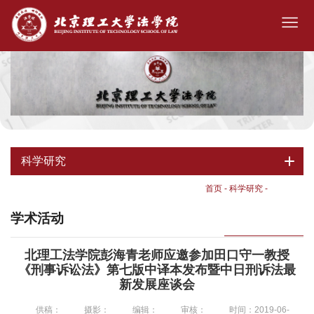
科学研究
首页
-
科学研究
-
学术活动
学术活动
北理工法学院彭海青老师应邀参加田口守一教授
《刑事诉讼法》第七版中译本发布暨中日刑诉法最
新发展座谈会
供稿：
摄影：
编辑：
审核：
时间：2019-06-