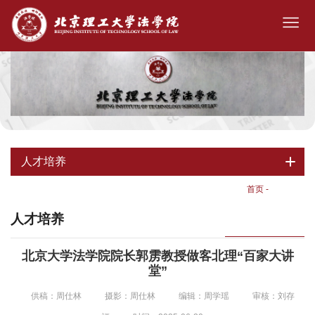
人才培养
首页
-
人才培养
人才培养
北京大学法学院院长郭雳教授做客北理“百家大讲
堂”
供稿：周仕林
摄影：周仕林
编辑：周学瑶
审核：刘存