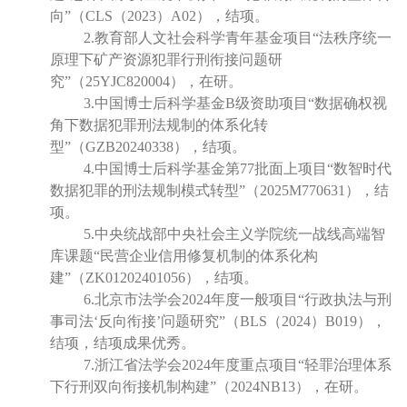
向”（CLS（2023）A02），结项。
2.教育部人文社会科学青年基金项目“法秩序统一
原理下矿产资源犯罪行刑衔接问题研
究”（25YJC820004），在研。
3.中国博士后科学基金B级资助项目“数据确权视
角下数据犯罪刑法规制的体系化转
型”（GZB20240338），结项。
4.中国博士后科学基金第77批面上项目“数智时代
数据犯罪的刑法规制模式转型”（2025M770631），结
项。
5.中央统战部中央社会主义学院统一战线高端智
库课题“民营企业信用修复机制的体系化构
建”（ZK01202401056），结项。
6.北京市法学会2024年度一般项目“行政执法与刑
事司法‘反向衔接’问题研究”（BLS（2024）B019），
结项，结项成果优秀。
7.浙江省法学会2024年度重点项目“轻罪治理体系
下行刑双向衔接机制构建”（2024NB13），在研。