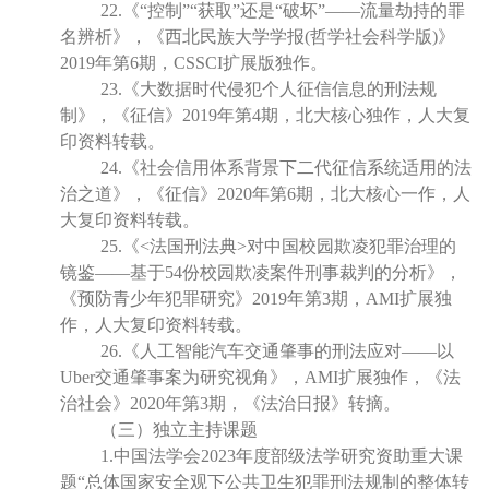
22.《“控制”“获取”还是“破坏”——流量劫持的罪
名辨析》，《西北民族大学学报(哲学社会科学版)》
2019年第6期，CSSCI扩展版独作。
23.《大数据时代侵犯个人征信信息的刑法规
制》，《征信》2019年第4期，北大核心独作，人大复
印资料转载。
24.《社会信用体系背景下二代征信系统适用的法
治之道》，《征信》2020年第6期，北大核心一作，人
大复印资料转载。
25.《<法国刑法典>对中国校园欺凌犯罪治理的
镜鉴——基于54份校园欺凌案件刑事裁判的分析》，
《预防青少年犯罪研究》2019年第3期，AMI扩展独
作，人大复印资料转载。
26.《人工智能汽车交通肇事的刑法应对——以
Uber交通肇事案为研究视角》，AMI扩展独作，《法
治社会》2020年第3期，《法治日报》转摘。
（三）独立主持课题
1.中国法学会2023年度部级法学研究资助重大课
题“总体国家安全观下公共卫生犯罪刑法规制的整体转