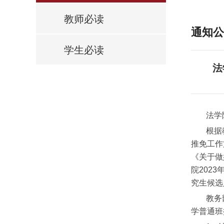
教师必读
通知公
学生必读
法
法学
根据
推免工作
《关于做
院202
究生候选
教务
学普通班