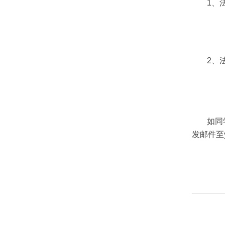
1、
2、
如同
发邮件至ya