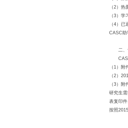
（2）热
（3）学
（4）已
CASC
二、评
CAS
（1）附
（2）20
（3）附
研究生需
表复印件
按照20