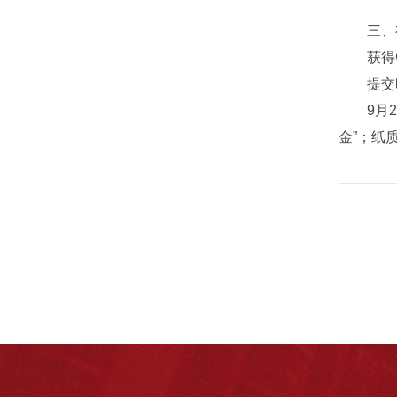
三、有
获得CA
提交时
9月2
金”；纸