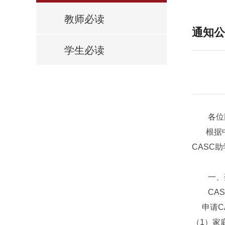
教师必读
通知公
学生必读
各位
根据中国
CASC
一、奖
CASC
申请CA
（1）家