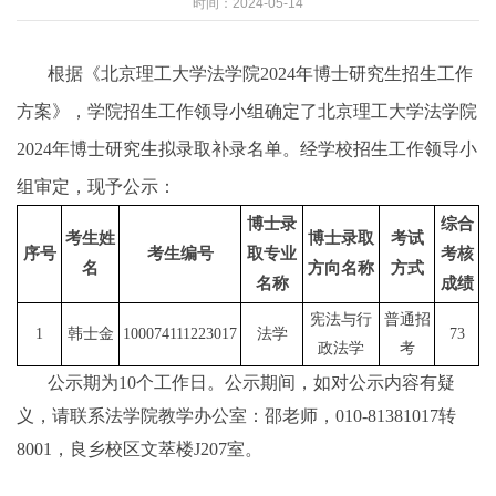
时间：2024-05-14
根据《北京理工大学法学院
2024
年博士研究生招生工作
方案》，学院招生工作领导小组确定了北京理工大学法学院
2024
年博士研究生拟录取补录名单。经学校招生工作领导小
组审定，现予公示：
博士录
综合
考生姓
博士录取
考试
序号
考生编号
取专业
考核
名
方向名称
方式
名称
成绩
宪法与行
普通招
1
韩士金
100074111223017
法学
73
政法学
考
公示期为10个工作日。公示期间，如对公示内容有疑
义，请联系法学院教学办公室：邵老师，010-81381017转
8001，良乡校区文萃楼J207室
。