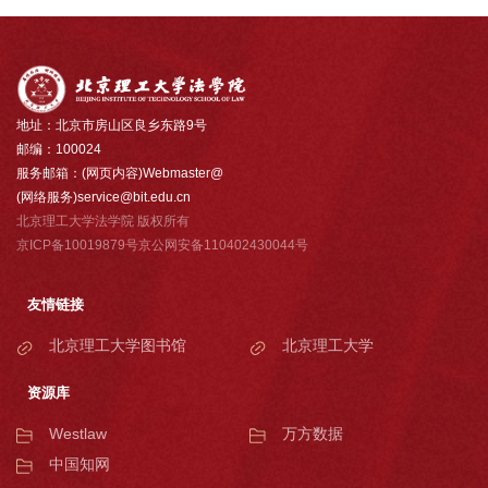
地址：北京市房山区良乡东路9号
邮编：100024
服务邮箱：(网页内容)Webmaster@
(网络服务)service@bit.edu.cn
北京理工大学法学院 版权所有
京ICP备10019879号京公网安备110402430044号
友情链接
北京理工大学图书馆
北京理工大学
资源库
Westlaw
万方数据
中国知网