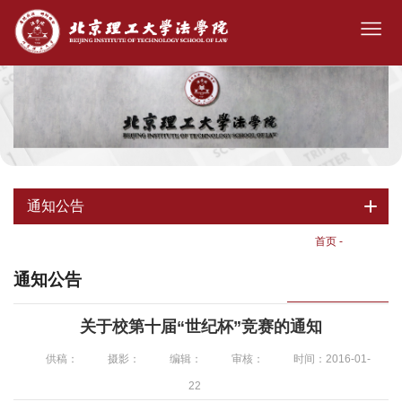
通知公告
首页
-
通知公告
通知公告
关于校第十届“世纪杯”竞赛的通知
供稿：
摄影：
编辑：
审核：
时间：2016-01-
22