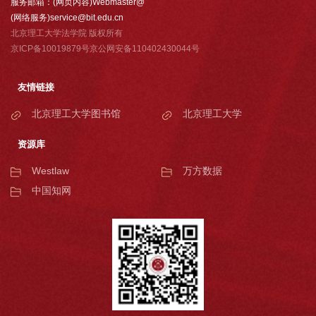
服务邮箱：(网页内容)Webmaster@
(网络服务)service@bit.edu.cn
北京理工大学法学院 版权所有
京ICP备10019879号京公网安备110402430044号
友情链接
北京理工大学图书馆
北京理工大学
资源库
Westlaw
万方数据
中国知网