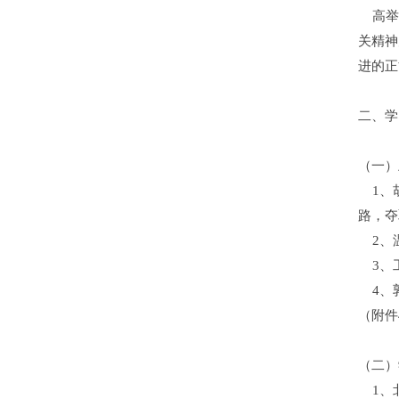
高举中
关精神
进的正
二、学
（一）
1、胡
路，夺
2、温
3、工
4、郭
（附件
（二）
1、北