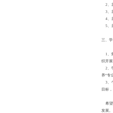
2、北
3、北
4、北
5、北
三、学
1、集
织开展
2、学
养“专
3、个
目标，
希望
发展。