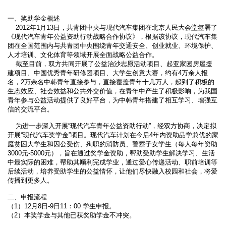
一、奖助学金概述
2012年1月13日，共青团中央与现代汽车集团在北京人民大会堂签署了
《现代汽车青年公益资助行动战略合作协议》，根据该协议，现代汽车集
团在全国范围内与共青团中央围绕青年交通安全、创业就业、环境保护、
人才培训、文化体育等领域开展全面战略公益合作。
截至目前，双方共同开展了公益治沙志愿活动项目、起亚家园房屋援
建项目、中国优秀青年研修团项目、大学生创意大赛，约有4万余人报
名，2万余名中韩青年直接参与，直接覆盖青年十几万人，起到了积极的
生态效应、社会效益和公共外交价值，在青年中产生了积极影响，为我国
青年参与公益活动提供了良好平台，为中韩青年搭建了相互学习、增强互
信的交流平台。
为进一步深入开展“现代汽车青年公益资助行动”，经双方协商，决定拟
开展“现代汽车奖学金”项目。现代汽车计划在今后4年内资助品学兼优的家
庭贫困大学生和因公受伤、殉职的消防员、警察子女学生（每人每年资助
3000元-5000元），旨在通过奖学金资助，帮助受助学生解决学习、生活
中最实际的困难，帮助其顺利完成学业，通过爱心传递活动、职前培训等
后续活动，培养受助学生的公益情怀，让他们尽快融入校园和社会，将爱
传播到更多人。
二、申报流程
（1）12月8日-9日11：00 学生申报。
（2）本奖学金与其他已获奖助学金不冲突。