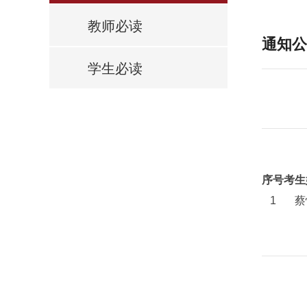
教师必读
通知公
学生必读
序号
考生
1
蔡