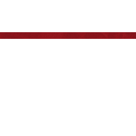
友情链接
北京
地址：北京市房山区良乡东路9号
馆
邮编：100024
服务邮箱：(网页内容)Webmaster@
(网络服务)service@bit.edu.cn
北京理工大学法学院 版权所有
京ICP备10019879号京公网安备110402430044号