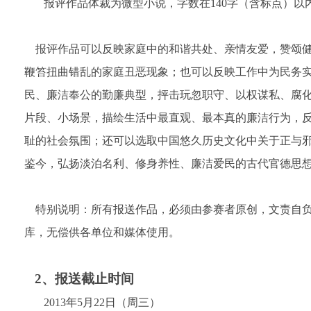
报评作品体裁为微型小说，字数在
140
字（含标点）以
报评作品可以反映家庭中的和谐共处、亲情友爱，赞颂健
鞭笞扭曲错乱的家庭丑恶现象；也可以反映工作中为民务
民、廉洁奉公的勤廉典型，抨击玩忽职守、以权谋私、腐
片段、小场景，描绘生活中最直观、最本真的廉洁行为，
耻的社会氛围；还可以选取中国悠久历史文化中关于正与
鉴今，弘扬淡泊名利、修身养性、廉洁爱民的古代官德思
特别说明：所有报送作品，必须由参赛者原创，文责自负
库，无偿供各单位和媒体使用。
2
、报送截止时间
2013
年
5
月
22
日（周三）