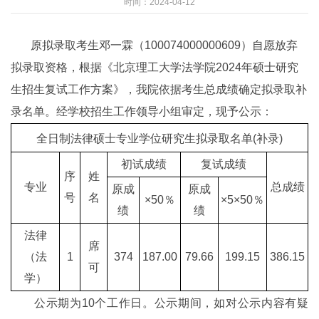
时间：2024-04-12
原拟录取考生邓一霖（100074000000609）自愿放弃
拟录取资格，根据《北京理工大学法学院2024年硕士研究
生招生复试工作方案》，我院依据考生总成绩确定拟录取补
录名单。经学校招生工作领导小组审定，现予公示：
全日制法律硕士专业学位研究生拟录取名单(补录)
初试成绩
复试成绩
序
姓
专业
总成绩
原成
原成
号
名
×50％
×5×50％
绩
绩
法律
席
（法
1
374
187.00
79.66
199.15
386.15
可
学）
公示期为10个工作日。公示期间，如对公示内容有疑