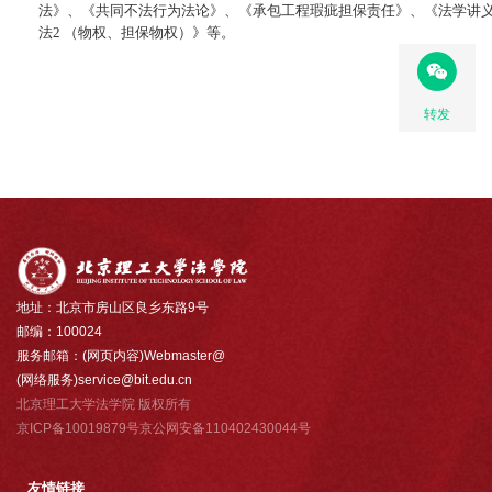
法》、《共同不法行为法论》、《承包工程瑕疵担保责任》、《法学讲义
法2 （物权、担保物权）》等。
转发
地址：北京市房山区良乡东路9号
邮编：100024
服务邮箱：(网页内容)Webmaster@
(网络服务)service@bit.edu.cn
北京理工大学法学院 版权所有
京ICP备10019879号京公网安备110402430044号
友情链接