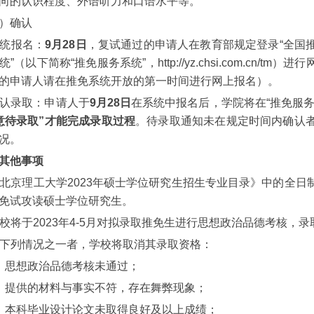
向的认识程度、外语听力和口语水平等。
）确认
统报名：
9月28日
，复试通过的申请人在教育部规定登录“全国
”（以下简称“推免服务系统”，http://yz.chsi.com.cn/
的申请人请在
推免系统
开放的第一时间进行网上报名）。
认录取：申请人于
9月28日
在系统中报名后，学院将在“推免服
意待录取”才能完成录取过程
。待录取通知未在规定时间内确认
况。
其他事项
北京理工大学
2023
年硕士学位研究生招生专业目录》中的全日
免试攻读硕士学位研
究生。
校将于
2023
年
4
-
5
月对拟录取推免生进行思想政治品德考核，录
下列情况之一者，学校将取消其录取资格：
）思想政治品德考核未通过；
）提供的材料与事实不符，存在舞弊现象；
）本科毕业设计论文未取得良好及以上成绩；