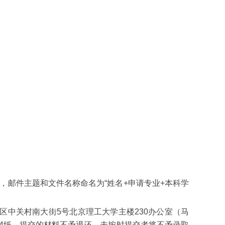
，邮
件主题和文件名称命名为
“姓名+申请专业+本科学
区中关村南大街5号北京理工大学主楼2
30
办公室（马
4
纸，提交的
材料不予
退还，未按时提交者将不予录取