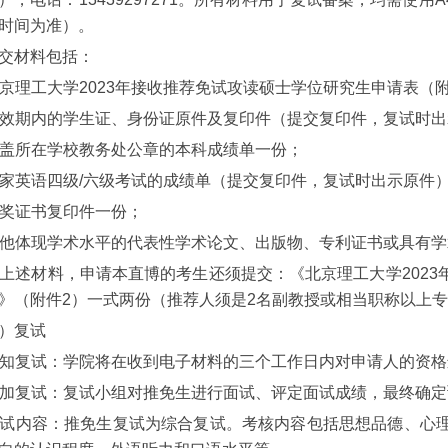
时间为准）
。
交材料包括：
京理工大学2023年接收推荐免试攻读硕士学位研究生申请表（附
效期内的学生证、身份证原件及复印件（提交复印件，复试时出
盖所在学校教务处公章的本科成绩单一份；
家英语四级
/六级
考试的成绩单（提交复印件，复试时出示原件
奖证书复印件一份；
他体现学术水平的代表性学术论文、出版物、专利证书或具有学
上述材料，申请
本直博的
考生还须提交：《北京理工大学
2023
》（附件
2
）一式两份（推荐人须是
2
名副教授或相当职称以上专
）
复试
知复试：学院将在收到电子材料的三个工作日内对申请人的资格
加复试：
复试
小组对推免生进行面试、评定面试成绩，最终确定
 复试内容：推免生复试为综合复试。考核内容包括思想品德、