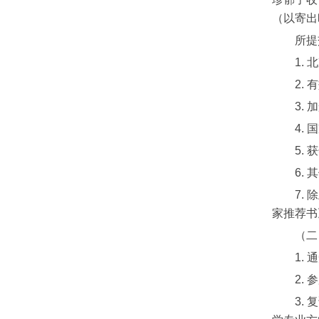
（以寄出
所提
1.
北
2.
有
3.
加
4.
国
5.
获
6.
其
7.
除
家推荐书
（
二
1
.
通
2
.
参
3.