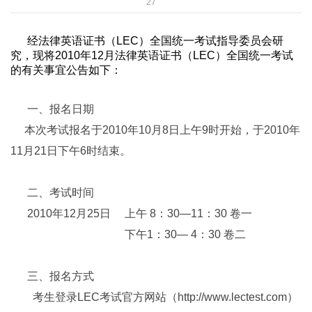
27
经法律英语证书（
LEC
）全国统一考试指导委员会研
究，现将
2010
年
12
月法律英语证书（
LEC
）全国统一考试
的有关事宜公告如下：
一、报名日期
本次考试报名于
2010
年
10
月
8
日上午
9
时开始，于
2010
年
11
月
21
日下午
6
时结束。
二、考试时间
2010
年
12
月
25
日
上午
8
：
30—11
：
30
卷一
下午
1
：
30— 4
：
30
卷二
三、报名方式
考生登录
LEC
考试官方网站（
http://www.lectest.com
）