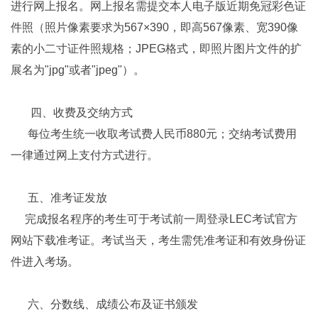
进行网上报名。网上报名需提交本人电子版近期免冠彩色证
件照（照片像素要求为
567×390
，即高
567
像素、宽
390
像
素的小二寸证件照规格；
JPEG
格式，即照片图片文件的扩
展名为
"jpg"
或者
"jpeg"
）。
四、收费及交纳方式
每位考生统一收取考试费人民币
880
元；交纳考试费用
一律通过网上支付方式进行。
五、准考证发放
完成报名程序的考生可于考试前一周登录
LEC
考试官方
网站下载准考证。考试当天，考生需凭准考证和有效身份证
件进入考场。
六、分数线、成绩公布及证书颁发