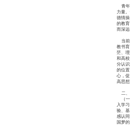
青年
力量。
德情操
的教育
而深远
当前
教书育
茫、理
和高校
分认识
的位置
心，促
高思想
二、
（一
入学习
验、基
感认同
国梦的