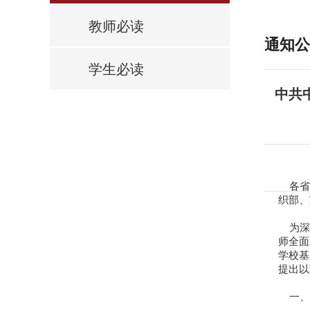
教师必读
通知公
学生必读
中共
各省
织部、
为深
师全面
学校基
提出以
一、