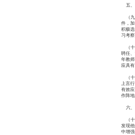
五、
（九
件，加
积极选
习考察
（十
聘任、
年教师
应具有
（十
上言行
有效应
作阵地
六、
（十
发现他
中增强