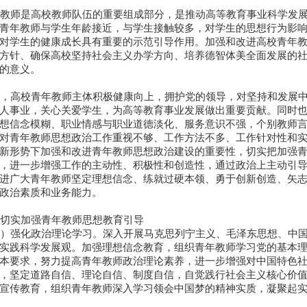
教师是高校教师队伍的重要组成部分，是推动高等教育事业科学发展
青年教师与学生年龄接近，与学生接触较多，对学生的思想行为影
对学生的健康成长具有重要的示范引导作用。加强和改进高校青年
方针、确保高校坚持社会主义办学方向、培养德智体美全面发展的
的意义。
，高校青年教师主体积极健康向上，拥护党的领导，对坚持和发展中
人事业，关心关爱学生，为高等教育事业发展做出重要贡献。同时
想信念模糊、职业情感与职业道德淡化、服务意识不强，个别教师
对青年教师思想政治工作重视不够、工作方法不多、工作针对性和
新形势下加强和改进青年教师思想政治建设的重要性，切实把加强
，进一步增强工作的主动性、积极性和创造性，通过政治上主动引
进广大青年教师坚定理想信念、练就过硬本领、勇于创新创造、矢
政治素质和业务能力。
切实加强青年教师思想教育引导
）强化政治理论学习。深入开展马克思列宁主义、毛泽东思想、中国
实践科学发展观。加强理想信念教育，组织青年教师学习党的基本
本要求，努力提高青年教师政治理论素养，进一步增强对中国特色
，坚定道路自信、理论自信、制度自信，自觉践行社会主义核心价
宣传教育，组织青年教师深入学习领会中国梦的精神实质，凝聚起