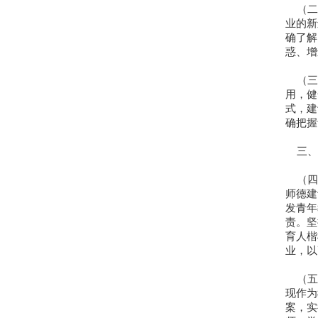
（二
业的新
确了解
惑、增
（三
用，健
式，建
确把握
三、
（四
师德建
发青年
责。坚
育人楷
业，以
（五
现作为
案，实