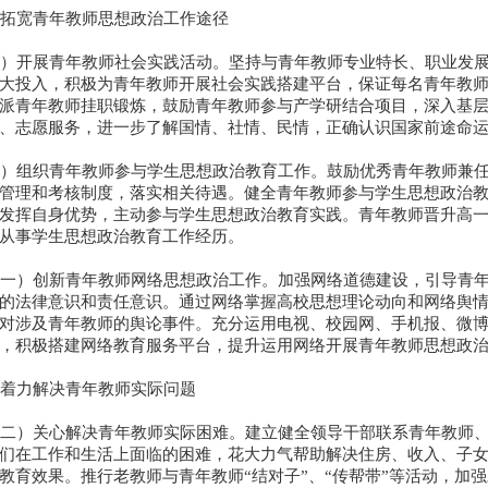
拓宽青年教师思想政治工作途径
）开展青年教师社会实践活动。坚持与青年教师专业特长、职业发展
大投入，积极为青年教师开展社会实践搭建平台，保证每名青年教师
派青年教师挂职锻炼，鼓励青年教师参与产学研结合项目，深入基
、志愿服务，进一步了解国情、社情、民情，正确认识国家前途命
）组织青年教师参与学生思想政治教育工作。鼓励优秀青年教师兼任
管理和考核制度，落实相关待遇。健全青年教师参与学生思想政治
发挥自身优势，主动参与学生思想政治教育实践。青年教师晋升高
从事学生思想政治教育工作经历。
一）创新青年教师网络思想政治工作。加强网络道德建设，引导青年
的法律意识和责任意识。通过网络掌握高校思想理论动向和网络舆
对涉及青年教师的舆论事件。充分运用电视、校园网、手机报、微
，积极搭建网络教育服务平台，提升运用网络开展青年教师思想政
着力解决青年教师实际问题
二）关心解决青年教师实际困难。建立健全领导干部联系青年教师、
们在工作和生活上面临的困难，花大力气帮助解决住房、收入、子
教育效果。推行老教师与青年教师“结对子”、“传帮带”等活动，加