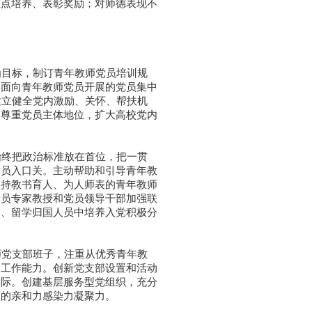
重点培养、表彰奖励；对师德表现不
目标，制订青年教师党员培训规
年面向青年教师党员开展的党员集中
建立健全党内激励、关怀、帮扶机
。尊重党员主体地位，扩大高校党内
终把政治标准放在首位，把一贯
党员入口关。主动帮助和引导青年教
坚持教书育人、为人师表的青年教师
党员专家教授和党员领导干部加强联
人、留学归国人员中培养入党积极分
党支部班子，注重从优秀青年教
的工作能力。创新党支部设置和活动
实际。创建基层服务型党组织，充分
师的亲和力感染力凝聚力。