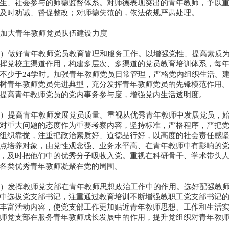
生、社会参与的师德监督体系。对师德表现突出的青年教师，予以
及时劝诫、督促整改；对师德失范的，依法依规严肃处理。
加大青年教师党员队伍建设力度
）做好青年教师党员教育管理和服务工作。以增强党性、提高素质为
挥党校主渠道作用，构建多层次、多渠道的党员教育培训体系，每
不少于24学时。加强青年教师党员日常管理，严格党内组织生活。
树青年教师党员先进典型，充分发挥青年教师党员的先锋模范作用
提高青年教师党员的党内事务参与度，增强党内生活透明度。
）提高青年教师发展党员质量。重视从优秀青年教师中发展党员，始
对重大问题的态度作为重要考察内容，坚持标准，严格程序，严把
组织靠拢，注重把政治素质好、道德品行好，以高度的社会责任感
点培养对象，由党性观念强、业务水平高、在青年教师中有影响的
，及时把他们中的优秀分子吸收入党。重视在科研骨干、学术带头
各类优秀青年教师凝聚在党的周围。
）发挥教师党支部在青年教师思想政治工作中的作用。选好配强教师
中选拔党支部书记，注重通过教育培训不断增强教职工党支部书记
丰富活动内容，使党支部工作更加贴近青年教师思想、工作和生活
师党支部在服务青年教师成长发展中的作用，提升党组织对青年教