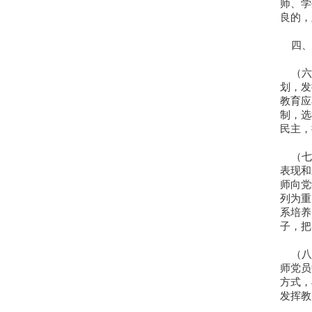
师、学
良的，
四、
（六
划，发
教育应
制，选
民主，
（七
表现和
师向党
列为重
系培养
子，把
（八
师党员
方式，
发挥教