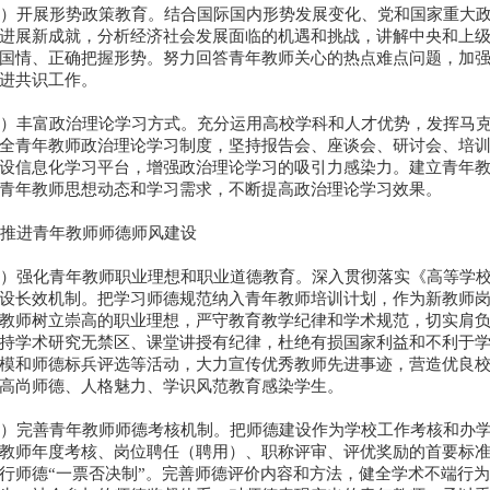
）开展形势政策教育。结合国际国内形势发展变化、党和国家重大政
进展新成就，分析经济社会发展面临的机遇和挑战，讲解中央和上
国情、正确把握形势。努力回答青年教师关心的热点难点问题，加
进共识工作。
）丰富政治理论学习方式。充分运用高校学科和人才优势，发挥马克
全青年教师政治理论学习制度，坚持报告会、座谈会、研讨会、培
设信息化学习平台，增强政治理论学习的吸引力感染力。建立青年
青年教师思想动态和学习需求，不断提高政治理论学习效果。
推进青年教师师德师风建设
）强化青年教师职业理想和职业道德教育。深入贯彻落实《高等学校
设长效机制。把学习师德规范纳入青年教师培训计划，作为新教师
教师树立崇高的职业理想，严守教育教学纪律和学术规范，切实肩
持学术研究无禁区、课堂讲授有纪律，杜绝有损国家利益和不利于
模和师德标兵评选等活动，大力宣传优秀教师先进事迹，营造优良
高尚师德、人格魅力、学识风范教育感染学生。
）完善青年教师师德考核机制。把师德建设作为学校工作考核和办学
教师年度考核、岗位聘任（聘用）、职称评审、评优奖励的首要标
行师德“一票否决制”。完善师德评价内容和方法，健全学术不端行