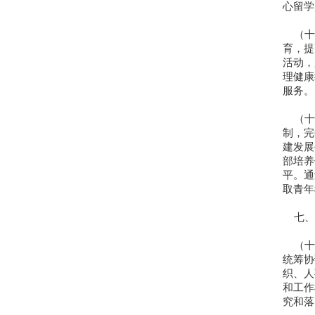
心留学
（十
育，提
活动，
理健康
服务。
（十
制，完
建发展
部培养
平。通
取青年
七、
（十
统筹协
织、人
和工作
究和落