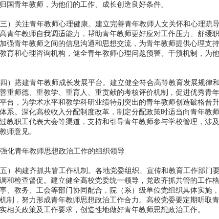
归国青年教师，为他们的工作、成长创造良好条件。
三）关注青年教师心理健康。建立完善青年教师人文关怀和心理疏导
高青年教师自我调适能力，帮助青年教师更好应对工作压力、舒缓
加强青年教师之间的信息沟通和思想交流，为青年教师提供心理支
教育和心理咨询机构，健全青年教师心理问题预警、干预机制，为
四）搭建青年教师成长发展平台。建立健全符合高等教育发展规律和
善重师德、重教学、重育人、重贡献的考核评价机制，促进优秀青
平台，为学术水平和教学科研业绩特别突出的青年教师创造破格晋
体系。深化高校收入分配制度改革，制定分配政策时适当向青年教
过教职工代表大会等渠道，支持和引导青年教师参与学校管理，涉
教师意见。
强化青年教师思想政治工作的组织领导
五）构建齐抓共管工作机制。各地党委组织、宣传和教育工作部门要
调和检查督促。建立健全高校党委统一领导，党政齐抓共管的工作
事、教务、工会等部门协同配合，院（系）级单位党组织具体实施
机制，努力形成青年教师思想政治工作合力。高校党委要定期听取
实相关政策及工作要求，创造性地做好青年教师思想政治工作。