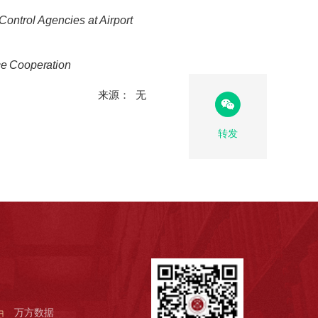
ic Control Agencies at Airport
ce Cooperation
来源： 无
转发
万方数据