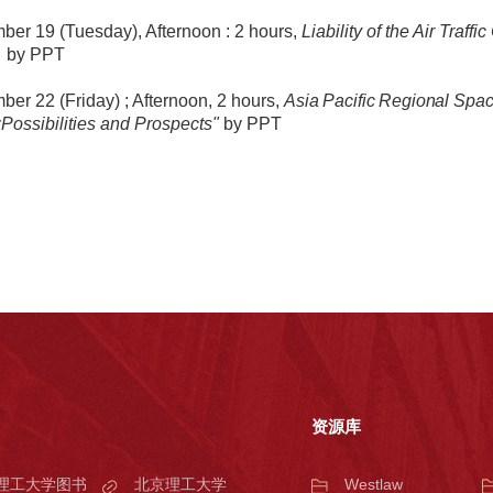
er 19 (Tuesday), Afternoon : 2 hours,
Liability of the Air Traff
r
by PPT
er 22 (Friday) ; Afternoon, 2 hours,
Asia Pacific Regional Spa
:
Possibilities and Prospects"
by PPT
资源库
理工大学图书
北京理工大学
Westlaw