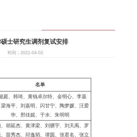
律硕士研究生调剂复试安排
时间：2021-04-02
名单
懿庭、韩琦、黄钱卓尔特、金明心、李嘉
、梁海平、刘嘉明、闪甘宁、陶梦媛、汪爱
华、邢佳妮、于水、朱明明
颖、胡延杰、黄津梁、刘骥宇、刘天禹、罗
藐、苗秀杰、邱逸韬、谭圆、张君名、张立