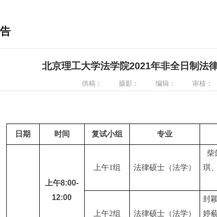
告
北京理工大学法学院2021年非全日制法
供稿：
摄影：
编辑：
审核：
日期
时间
复试小组
专业
柴
上午
1
组
法律硕士（法学）
琪
上午8:00-
12:00
封
上午
2
组
法律硕士（法学）
婷