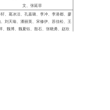
文、张延菲
亦轩、葛冰洁、孔嘉璐、李冲、李港都、廖
池、刘天瑜、潘丽英、宋修伊、苏佳松、王
萍、魏博、魏夏钰、殷石、张晓勇、赵欣
一凡、耿子心、胡赛峰、康凯歌、李杨、李
凡、林思立、龙云杰、申卓艳、王艺锟、王
娴、吴希胜、夏雨薇、杨柳、姚远鹏、折旭
强
欣奕、陈雅慧、董丹丹、贺敬元、李奕霏、
曼琳、刘栋、刘建、刘旭阳、马千惠、汤清
、田佳乐、王呈呈、袁文婕、张昊哲、祝開
鹏
秉欣、杜丽丽、段薇、高佳琦、黄丽璇、刘
君、刘园园、倪香君、师领鑫、王玮琪、武