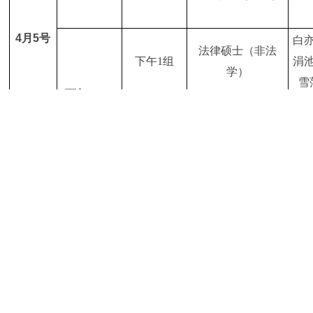
4月5号
白
法律硕士（非法
下午
1
组
涓
学）
雪
下午1:00-
卞
6:00
法律硕士（非法
一
下午
2
组
学）
郑
蔡
法律硕士（非法
廖
上午
1
组
学）
涵
上午
8:00-
12:00
丁
法律硕士（非法
上午
2
组
俊
学）