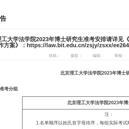
告
理工大学法学院2023年博士研究生准考安排请详见《
案》：https://law.bit.edu.cn/zsjy/zsxx/ee26
供稿：
摄影：
编辑：
审核：
北京理工大学法学院
2023
年
博士
准考分组
北京理工大学法学院
2023
年博
注：
1.名单顺序以姓氏首字母排序，每组实际考