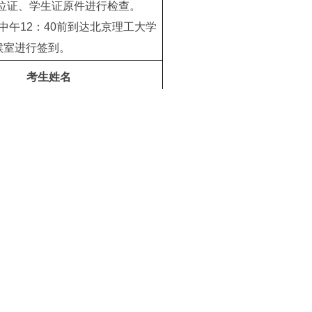
学位证、学生证原件进行检查。
中午12：40前到达北京理工大学
候室进行签到。
考生姓名
兰青、黄燕腾、梁晋铖、梁羽、
奥妮、王博、夏露雨、邢张睿、
严少敏
亚铃、罗睿、欧蓝柠、申雨琪、
艺桥、徐敖、徐浩宇、杨正、
张雪亭、张卓雯
传送、李涛、刘腾飞、吕昭诗、