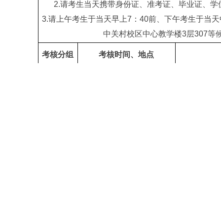
2.请考生当天携带身份证、准考证、毕业证、
3.请上午考生于当天早上7：40前、下午考生于当天
中关村校区中心教学楼3层307等
考核分组
考核时间、地点
2023年4月16日
曹楚悦、付
8：00-12：00
吕亚中、田
北京理工大学中关村校区
中心教学楼2层211室
第一组
2023年4月16日
何震欣、刘
13：00-18：00
王庆、王
北京理工大学中关村校区
中心教学楼2层211室
2023年4月16日
郭宇峰、金
8：00-12：00