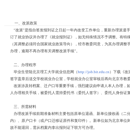
一、改派政策
“改派”是指自签发报到证之日起一年内改变工作单位，重新办理派遣手
订了就业协议并办理了《就业报到证》，如无特殊情况不予调整。有特
（其调整必须符合国家就业政策导向），经市教委同意，为其办理调整
办理，逾期不再办理有关调整改派手续”。
二、办理程序
毕业生登陆北京理工大学就业信息网（
http://job.bit.edu.cn
）下载《改
签字盖章后送交学校就业办公室，学校就业办公室审核后再向北京市教
改派涉及转档案、迁户口等重要手续，强烈建议由申请人本人办理，如
人办理相关手续，被委托人需持委托书（委托人签字）、委托人身份证
三、所需材料
办理改派手续前期准备材料主要包括原单位退函、新单位接收函（二分
内）、原户口卡（或户口迁移证原件和复印件）。新单位如为北京单位
故不能退回，需从档案内拿出报到证下联方可办理。