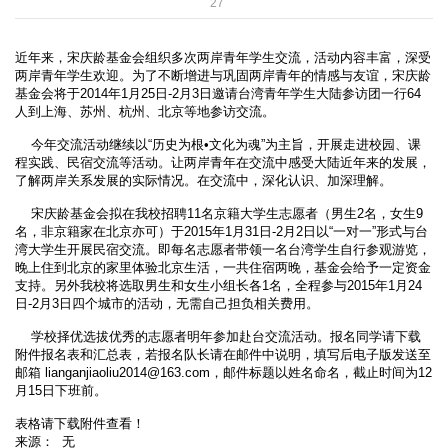
27
近年来，宋庆龄基金会组织多次两岸青年学生交流，活动内容丰富，深受
两岸青年学生欢迎。为了不断增进与巩固两岸青年的情感与友谊，宋庆龄
基金会将于2014年1月25日-2月3日邀请台湾青年学生大陆参访团一行64
人到上海、苏州、杭州、北京等地参访交流。
今年交流活动继续以“历史为根•文化为魂”为主旨，开展走进校园、课
程实践、民宿交流等活动。让两岸青年在交流中感受大陆近年来的发展，
了解两岸关系发展的实际情况。在交流中，深化认识、加深理解。
宋庆龄基金会拟在我校招聘11名京籍大学生志愿者（男生2名，女生9
名，非京籍家在北京亦可）于2015年1月31日-2月2日以“一对一”形式与台
湾大学生开展民宿交流。即每名志愿者带领一名台湾学生自行参观游览，
晚上住到北京的家里体验北京生活，一共住宿两晚，基金会给予一定资金
支持。另外我校将选取男生和女生小组长各1名，全程参与2015年1月24
日-2月3日四个城市的活动，无需自己担负相关费用。
学校择优选拔优秀的志愿者明年参加赴台交流活动。报名同学请下载
附件报名表和汇总表，若报名队长请在邮件中说明，填写后电子版发送至
邮箱
lianganjiaoliu2014@163.com
，邮件标题以姓名命名，截止时间为12
月15日下班前。
表格请下载附件查看！
来源： 无