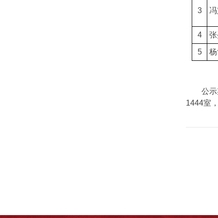
3
冯
4
张
5
杨
公示
1444