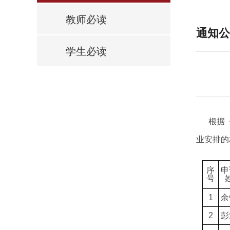
教师必读
通知公
学生必读
根据《
业安排的
序
申
号
1
余
2
彭