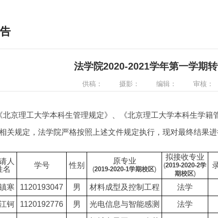
告
法学院2020-2021学年第一学
供稿：
摄影：
编辑：
审核：
北京理工大学本科生管理规定》、《北京理工大学本科生学籍
相关规定，法学院严格按照上述文件规定执行，现对最终结果进
拟接收专业
原专业
请人
学号
性别
(
2019-2020-2学
姓名
(
2019-2020-1
学期校区
)
期校区
)
镇寒
1120193047
男
材料成型及控制工程
法学
江钶
1120192776
男
光电信息与智能感测
法学