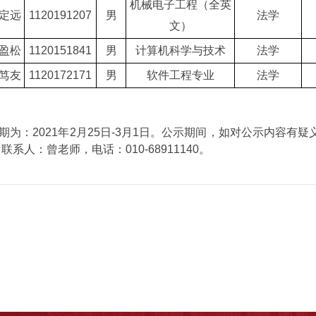
机械电子工程（全英
定远
1120191207
男
法学
文）
盈松
1120151841
男
计算机科学与技术
法学
笃友
1120172171
男
软件工程专业
法学
期为：2021年2月25日-3月1日。公示期间，如对公示内容
室，联系人：曾老师，
电话
：010-68911140。