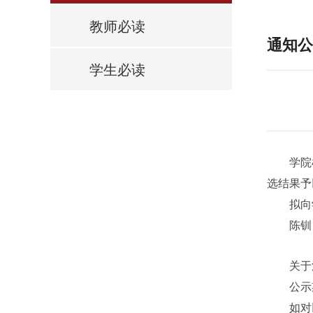
教师必读
通知公
学生必读
学院根据
选结果予
拟向学
陈钏（
关于法学
公示期：
如对以