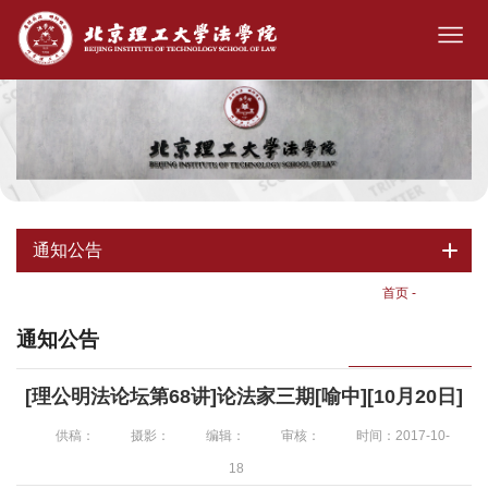
通知公告
首页
-
通知公告
通知公告
[理公明法论坛第68讲]论法家三期[喻中][10月20日]
供稿：
摄影：
编辑：
审核：
时间：2017-10-
18