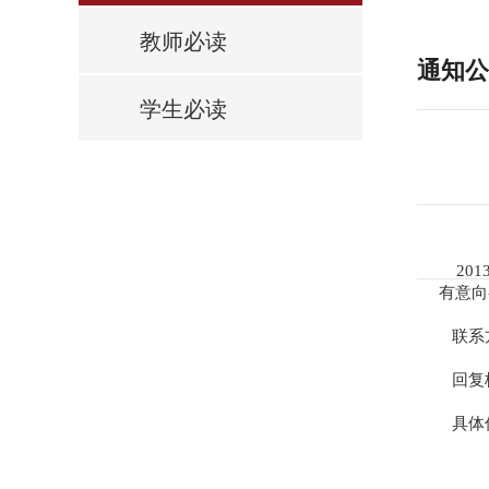
教师必读
通知公
学生必读
201
有意向
联系方式
回复格
具体