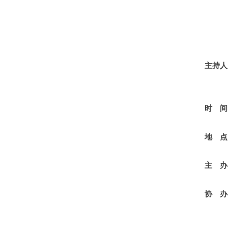
北京
北京
中国
主持人
北京
时 间
地 点
主 办
协 办