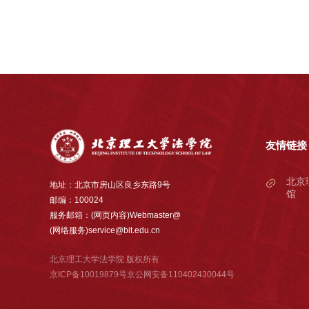
友情链接
北京
地址：北京市房山区良乡东路9号
馆
邮编：100024
服务邮箱：(网页内容)Webmaster@
(网络服务)service@bit.edu.cn
北京理工大学法学院 版权所有
京ICP备10019879号京公网安备110402430044号