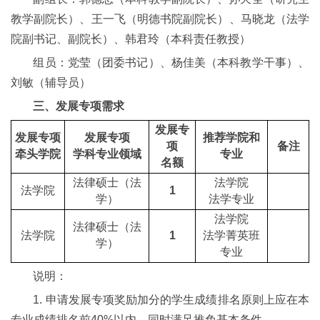
教学副院长）、王一飞（明德书院副院长）、马晓龙（法学
院副书记、副院长）、韩君玲（本科责任教授）
组员：党莹（团委书记）、杨佳美（本科教学干事）、
刘敏（辅导员）
三、发展专项需求
发展专
发展专项
发展专项
推荐学院和
项
备注
牵头学院
学科专业领域
专业
名额
法律硕士（法
法
学院
法
学院
1
学）
法学
专业
法
学院
法律硕士（法
法
学院
1
法学菁英班
学）
专业
说明：
1. 申请发展专项奖励加分的学生成绩排名原则上应在本
专业成绩排名前40%以内，同时满足推免基本条件。