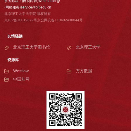
服务邮箱：(网页内容)Webmaster@
(网络服务)service@bit.edu.cn
北京理工大学法学院 版权所有
京ICP备10019879号京公网安备110402430044号
友情链接
北京理工大学图书馆
北京理工大学
资源库
Westlaw
万方数据
中国知网