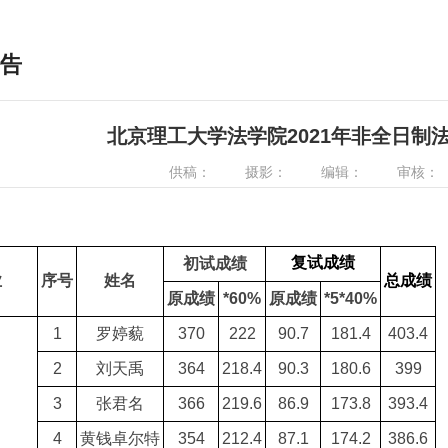
告
北京理工大学法学院2021年非全日制
供稿：
摄影：
编辑：
审核：
复试成绩
初试成绩
业
序号
姓名
总成绩
原成绩
*60%
原成绩
*5*40%
1
罗婷藐
370
222
90.7
181.4
403.4
2
刘天禹
364
218.4
90.3
180.6
399
3
张君名
366
219.6
86.9
173.8
393.4
4
黄钱卓尔特
354
212.4
87.1
174.2
386.6