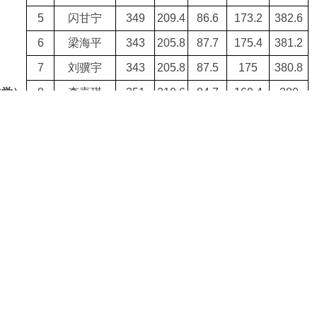
5
闪甘宁
349
209.4
86.6
173.2
382.6
6
梁海平
343
205.8
87.7
175.4
381.2
7
刘骥宇
343
205.8
87.5
175
380.8
法学）
8
李嘉琪
351
210.6
84.7
169.4
380
9
金明心
340
204
88
176
380
10
于水
345
207
86.3
172.6
379.6
11
汪爱华
342
205.2
87.2
174.4
379.6
12
封颖
350
210
83.6
167.2
377.2
13
苗秀杰
342
205.2
86
172
377.2
14
黄津梁
341
204.6
82.6
165.2
369.8
15
朱明明
343
205.8
81.1
162.2
368
初试成绩
复试成绩
序号
姓名