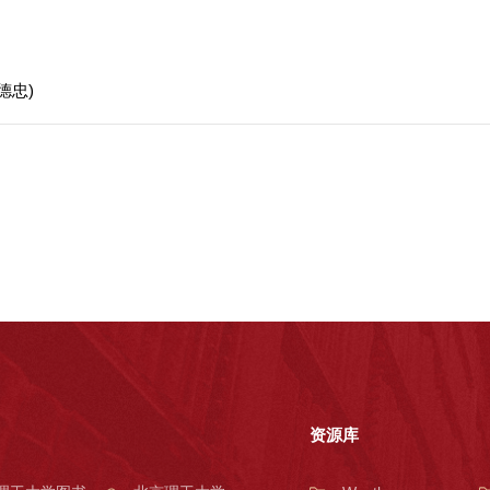
德忠)
资源库