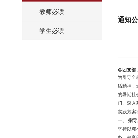
教师必读
通知公
学生必读
各团支部
为引导全
话精神，
的暑期社
门、深入
实践方案
一、
指导
坚持以邓
办、教育