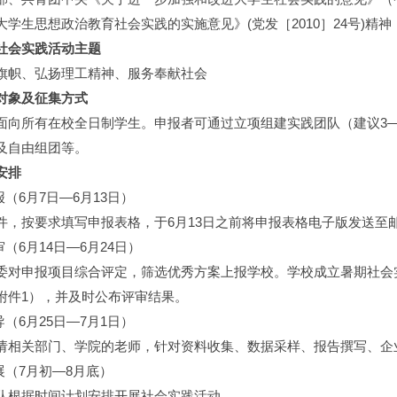
大学生思想政治教育社会实践的实施意见》(党发［2010］24号)精神
社会实践活动主题
旗帜、弘扬理工精神、服务奉献社会
对象及征集方式
面向所有在校全日制学生。申报者可通过立项组建实践团队（建议3—
及自由组团等。
安排
报（6月7日—6月13日）
，按要求填写申报表格，于6月13日之前将申报表格电子版发送至邮箱bitfa
审（6月14日—6月24日）
委对申报项目综合评定，筛选优秀方案上报学校。学校成立暑期社会
附件1），并及时公布评审结果。
导（6月25日—7月1日）
请相关部门、学院的老师，针对资料收集、数据采样、报告撰写、企
展（7月初—8月底）
队根据时间计划安排开展社会实践活动。