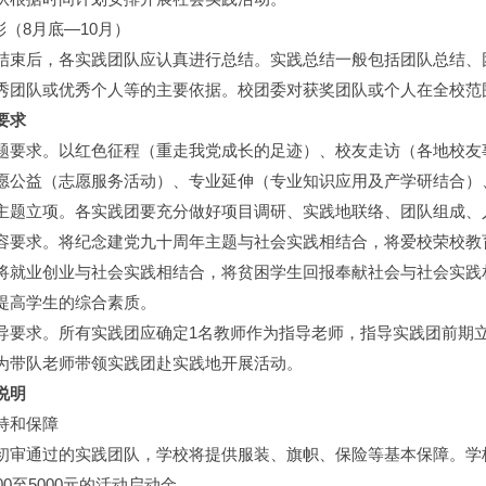
彰（8月底—10月）
结束后，各实践团队应认真进行总结。实践总结一般包括团队总结、
秀团队或优秀个人等的主要依据。校团委对获奖团队或个人在全校范
要求
题要求。以红色征程（重走我党成长的足迹）、校友走访（各地校友
愿公益（志愿服务活动）、专业延伸（专业知识应用及产学研结合）
主题立项。各实践团要充分做好项目调研、实践地联络、团队组成、
容要求。将纪念建党九十周年主题与社会实践相结合，将爱校荣校教
将就业创业与社会实践相结合，将贫困学生回报奉献社会与社会实践
提高学生的综合素质。
导要求。所有实践团应确定1名教师作为指导老师，指导实践团前期
为带队老师带领实践团赴实践地开展活动。
说明
持和保障
初审通过的实践团队，学校将提供服装、旗帜、保险等基本保障。学
00至5000元的活动启动金。