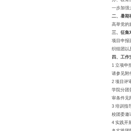
一步加强
二、暑期
高举党的
三、征集
项目申报
织组团以
四、工作
1 立项申
请参见附件
2 项目评
学院分团
审条件见
3 培训指
校团委邀
4 实践开
各实践团