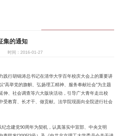
征集的通知
时间：2016-01-27
力践行胡锦涛总书记在清华大学百年校庆大会上的重要讲
“高举党的旗帜、弘扬理工精神、服务奉献社会”为主题
延伸、社会调查等六大版块活动，引导广大青年走出校
中受教育、长才干、做贡献。法学院现面向全院进行社会
以纪念建党90周年为契机，认真落实中宣部、中央文明
联发[2005]3号）及《中共北京理工大学委员会关于进