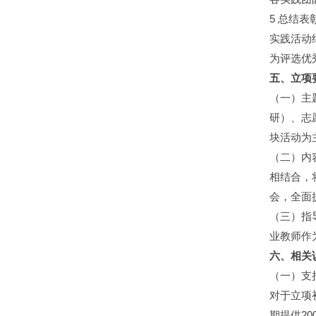
5 总结表
实践活动
为评选优
五、立项
（一）主
研）、志
块活动为
（二）内
相结合，
会，全面
（三）指
业教师作
六、相关
（一）支
对于立项
期提供20