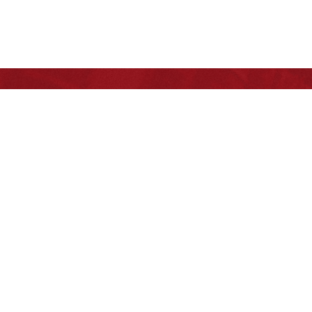
友情链接
北京
地址：北京市房山区良乡东路9号
馆
邮编：100024
服务邮箱：(网页内容)Webmaster@
(网络服务)service@bit.edu.cn
北京理工大学法学院 版权所有
京ICP备10019879号京公网安备110402430044号