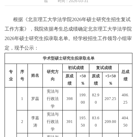
福
时间：2026-03-31
根据《北京理工大学法学院2026年硕士研究生招生复试
工作方案》，我院依据考生总成绩确定北京理工大学法学院
2026年硕士研究生拟录取名单。经学校招生工作领导小组审
定，现予公示：
学术型硕士研究生拟录取名单
初试成绩
复试成绩
专
序
研究方
总成
姓名
原成
×50
原成
×5×50
业
号
向
绩
绩
％
绩
％
宪法与
199.
82.9
406.
1
罗蕊
398
207.25
行政法
00
0
25
学
宪法与
李嘉
195.
83.6
404.
2
391
209.00
行政法
涛
50
0
50
学
宪法与