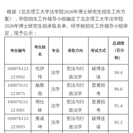
根据《北京理工大学法学院2026年博士研究生招生工作方
案》，学院招生工作领导小组确定了北京理工大学法学院
2026年博士研究生拟录取名单。经学校招生工作领导小组审
定，现予公示：
总成绩
考生姓
（百分
考生编号
专业
录取方向
考试方式
名
制）
100076123
伦伊
宪法与行
硕博连
法学
94.4
223092
玮
政法学
读
100076111
杨斯
宪法与行
普通招
法学
90.6
223075
尧
政法学
考
100076111
周仕
宪法与行
普通招
法学
91.4
223081
林
政法学
考
100076123
雍成
宪法与行
硕博连
法学
92.2
223093
坤
政法学
读