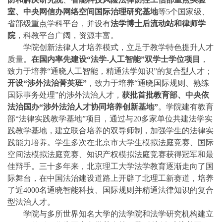
室、中央网信办网络空间国际治理研究基地
等5个国家级、
省部级重点学科平台，并设有
法学博士后流动站和律师学
院
，科教平台广阔，资源丰富。
学院创新法律人才培养模式，立足于教学特色提升人才
质量。
在国内率先建设“法学-人工智能”双学士学位项目
，
致力于培养“通晓人工智能，精通法学知识”的复合型人才；
开设“涉外法治菁英班”
，致力于培养“通晓国际规则、熟练
国际事务处理”的涉外法治人才，
获批首批教育部、中央依
法治国办“涉外法治人才协同培养创新基地”
。学院建有教育
部“法律实践教学基地”项目，通过与20多家单位共建法学实
践教学基地，建立联合培养的双导师制，加强学生的法律实
践能力培养。学生多次在北京市大学生模拟法庭竞赛、国际
空间法模拟法庭竞赛、知识产权模拟法庭竞赛获得冠军和最
佳辩手。三十多年来，北京理工大学法学教育逐渐走向了国
际舞台，在中国法治建设道路上开辟了北理工新赛道，培养
了近4000名通晓智能科技、国际规则并精通法律知识的复合
型法治人才。
学院与多所世界知名大学的法学院和法学研究机构建立