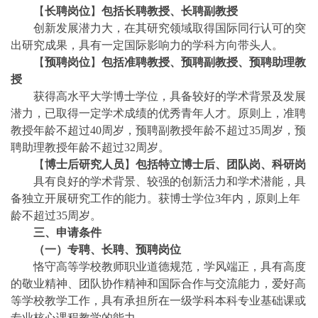
【
长聘岗位
】
包括长聘教授、长聘副教授
创新发展潜力大，在其研究领域取得国际同行认可的突
出研究成果，具有一定国际影响力的学科方向带头人。
【
预聘岗位
】
包括准聘教授、预聘副教授、预聘助理教
授
获得高水平大学博士学位，具备较好的学术背景及发展
潜力，已取得一定学术成绩的优秀青年人才。原则上，准聘
教授年龄不超过40周岁，预聘副教授年龄不超过35周岁，预
聘助理教授年龄不超过32周岁。
【
博士后研究人员
】
包括特立博士后、团队岗、科研岗
具有良好的学术背景、较强的创新活力和学术潜能，具
备独立开展研究工作的能力。获博士学位3年内，原则上年
龄不超过35周岁。
三、申请条件
（一）专聘、长聘、预聘岗位
恪守高等学校教师职业道德规范，学风端正，具有高度
的敬业精神、团队协作精神和国际合作与交流能力，爱好高
等学校教学工作，具有承担所在一级学科本科专业基础课或
专业核心课程教学的能力。