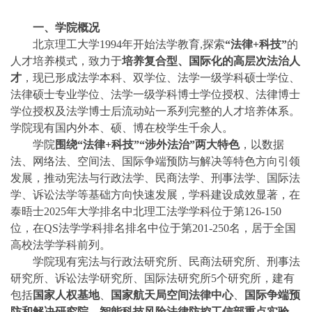
一、学院概况
北京理工大学1994年开始法学教育,探索
“法律+科技”
的
人才培养模式，致力于
培养复合型、国际化的高层次法治人
才
，现已形成法学本科、双学位、法学一级学科硕士学位、
法律硕士专业学位、法学一级学科博士学位授权、法律博士
学位授权及法学博士后流动站一系列完整的人才培养体系。
学院现有国内外本、硕、博在校学生千余人。
学院
围绕“法律+科技”“涉外法治”两大特色
，以数据
法、网络法、空间法、国际争端预防与解决等特色方向引领
发展，推动宪法与行政法学、民商法学、刑事法学、国际法
学、诉讼法学等基础方向快速发展，学科建设成效显著，在
泰晤士2025年大学排名中北理工法学学科位于第126-150
位，在QS法学学科排名排名中位于第201-250名，居于全国
高校法学学科前列。
学院现有宪法与行政法研究所、民商法研究所、刑事法
研究所、诉讼法学研究所、国际法研究所5个研究所，建有
包括
国家人权基地
、
国家航天局空间法律中心
、
国际争端预
防和解决研究院
、
智能科技风险法律防控工信部重点实验