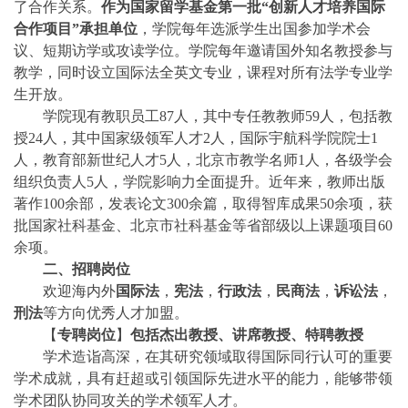
了合作关系。
作为国家留学基金第一批“创新人才培养国际
合作项目”承担单位
，学院每年选派学生出国参加学术会
议、短期访学或攻读学位。学院每年邀请国外知名教授参与
教学，同时设立国际法全英文专业，课程对所有法学专业学
生开放。
学院现有教职员工87人，其中专任教教师59人，包括教
授24人，其中国家级领军人才2人，国际宇航科学院院士1
人，教育部新世纪人才5人，北京市教学名师1人，各级学会
组织负责人5人，学院影响力全面提升。近年来，
教师出版
著作100余部，发表论文300余篇，取得智库成果50余项，获
批国家社科基金、北京市社科基金等省部级以上课题项目60
余项。
二、招聘岗位
欢迎海内外
国际法
，
宪法
，
行政法
，
民商法
，
诉讼法
，
刑法
等方向优秀人才加盟。
【
专聘岗位
】
包括杰出教授、讲席教授、特聘教授
学术造诣高深，在其研究领域取得国际同行认可的重要
学术成就，具有赶超或引领国际先进水平的能力，能够带领
学术团队协同攻关的学术领军人才。