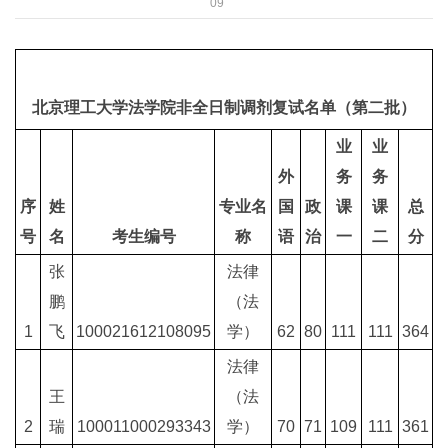
09
北京理工大学法学院非全日制调剂复试名单（第二批）
业
业
外
务
务
序
姓
专业名
国
政
课
课
总
号
名
考生编号
称
语
治
一
二
分
张
法律
鹏
（法
1
飞
100021612108095
学）
62
80
111
111
364
法律
王
（法
2
瑞
100011000293343
学）
70
71
109
111
361